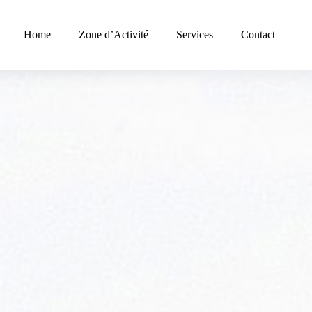
Home
Zone d’Activité
Services
Contact