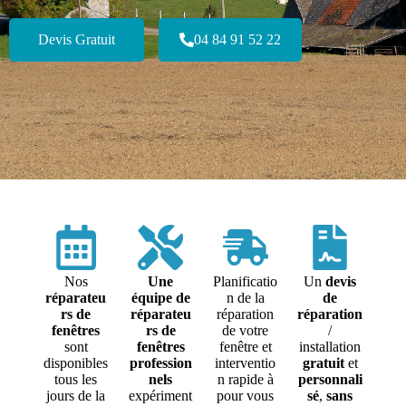
Devis Gratuit
04 84 91 52 22
Nos
Une
Planificatio
Un
devis
réparateu
équipe de
n de la
de
rs de
réparateu
réparation
réparation
fenêtres
rs de
de votre
/
sont
fenêtres
fenêtre et
installation
disponibles
profession
interventio
gratuit
et
tous les
nels
n rapide à
personnali
jours de la
expériment
pour vous
sé
,
sans