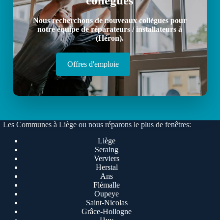
collègues
Nous recherchons de nouveaux collègues pour
notre équipe de réparateurs / installateurs à
(Héron).
Offres d'emploie
Les Communes à Liège ou nous réparons le plus de fenêtres:
Liège
Seraing
Verviers
Herstal
Ans
Flémalle
Oupeye
Saint-Nicolas
Grâce-Hollogne