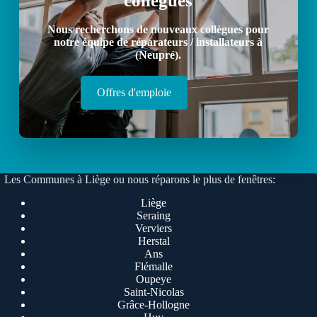
collègues
Nous recherchons de nouveaux collègues pour
notre équipe de réparateurs / installateurs à
(Neupré).
Offres d'emploie
Les Communes à Liège ou nous réparons le plus de fenêtres:
Liège
Seraing
Verviers
Herstal
Ans
Flémalle
Oupeye
Saint-Nicolas
Grâce-Hollogne