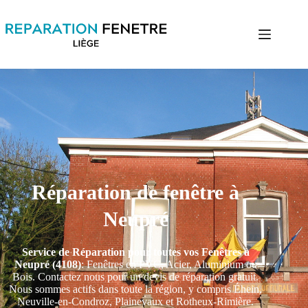
Réparation de fenêtre à
Neupré
Service de Réparation pour toutes vos Fenêtres à
Neupré (4108)
: Fenêtres en PVC, Acier, Aluminium ou
Bois. Contactez nous pour un devis de réparation gratuit.
Nous sommes actifs dans toute la région, y compris Éhein,
Neuville-en-Condroz, Plainevaux et Rotheux-Rimière.