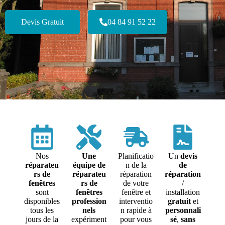
Devis Gratuit
04 84 91 52 22
Nos
Une
Planificatio
Un
devis
réparateu
équipe de
n de la
de
rs de
réparateu
réparation
réparation
fenêtres
rs de
de votre
/
sont
fenêtres
fenêtre et
installation
disponibles
profession
interventio
gratuit
et
tous les
nels
n rapide à
personnali
jours de la
expériment
pour vous
sé
,
sans