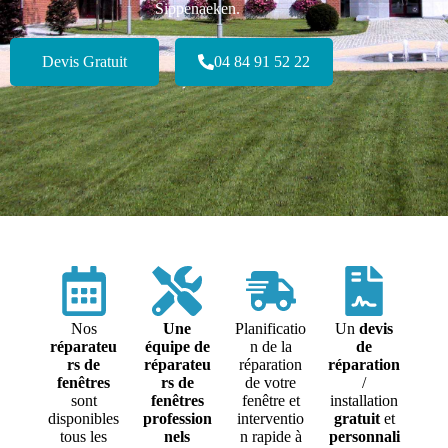
Sippenaeken.
Devis Gratuit
04 84 91 52 22
Nos
Une
Planificatio
Un
devis
réparateu
équipe de
n de la
de
rs de
réparateu
réparation
réparation
fenêtres
rs de
de votre
/
sont
fenêtres
fenêtre et
installation
disponibles
profession
interventio
gratuit
et
tous les
nels
n rapide à
personnali