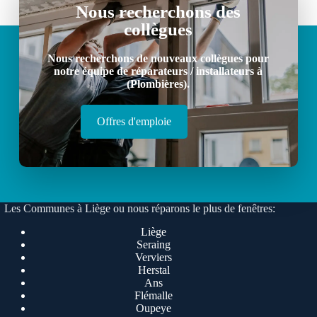
Nous recherchons des
collègues
Nous recherchons de nouveaux collègues pour
notre équipe de réparateurs / installateurs à
(Plombières).
Offres d'emploie
Les Communes à Liège ou nous réparons le plus de fenêtres:
Liège
Seraing
Verviers
Herstal
Ans
Flémalle
Oupeye