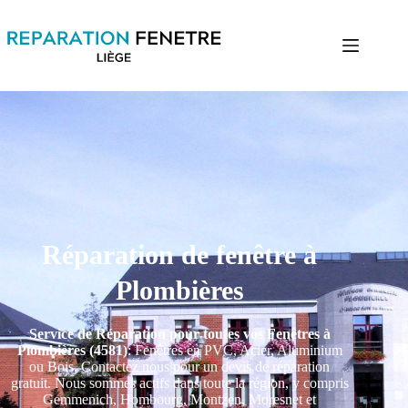
Réparation de fenêtre à
Plombières
Service de Réparation pour toutes vos Fenêtres à
Plombières (4581)
: Fenêtres en PVC, Acier, Aluminium
ou Bois. Contactez nous pour un devis de réparation
gratuit. Nous sommes actifs dans toute la région, y compris
Gemmenich, Hombourg, Montzen, Moresnet et