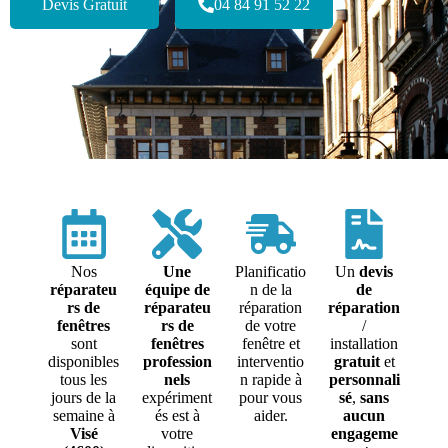
Devis Gratuit
04 84 91 52 22
Nos
Une
Planificatio
Un
devis
réparateu
équipe de
n de la
de
rs de
réparateu
réparation
réparation
fenêtres
rs de
de votre
/
sont
fenêtres
fenêtre et
installation
disponibles
profession
interventio
gratuit
et
tous les
nels
n rapide à
personnali
jours de la
expériment
pour vous
sé
,
sans
semaine à
és est à
aider.
aucun
Visé
votre
engageme