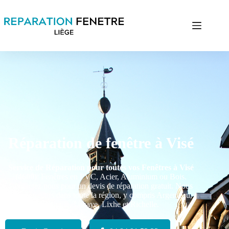
Réparation de fenêtre à Visé
Service de Réparation pour toutes vos Fenêtres à Visé
(4600)
: Fenêtres en PVC, Acier, Aluminium ou Bois.
Contactez nous pour un devis de réparation gratuit. Nous
sommes actifs dans toute la région, y compris Argenteau,
Cheratte, Lanaye, Lixhe et Richelle.