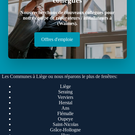
collègues
Nous recherchons de nouveaux collègues pour
notre équipe de réparateurs / installateurs à
(Waimes).
Offres d'emploie
Les Communes à Liège ou nous réparons le plus de fenêtres:
Liège
Seraing
Verviers
Herstal
Ans
Flémalle
Oupeye
Saint-Nicolas
Grâce-Hollogne