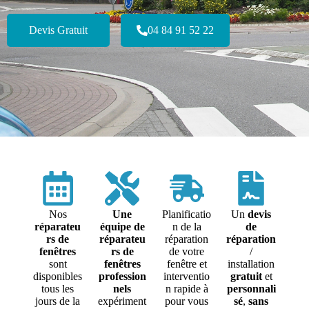
Devis Gratuit
04 84 91 52 22
Nos
Une
Planificatio
Un
devis
réparateu
équipe de
n de la
de
rs de
réparateu
réparation
réparation
fenêtres
rs de
de votre
/
sont
fenêtres
fenêtre et
installation
disponibles
profession
interventio
gratuit
et
tous les
nels
n rapide à
personnali
jours de la
expériment
pour vous
sé
,
sans